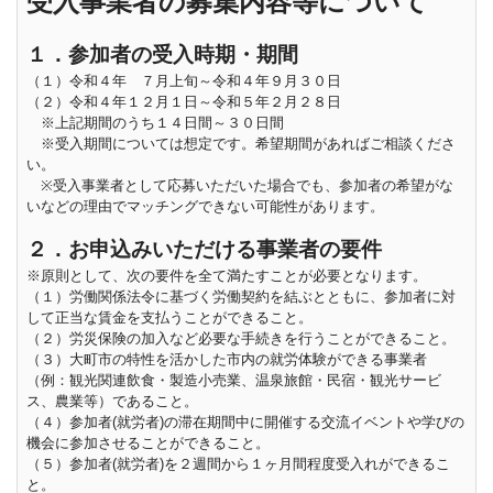
受入事業者の募集内容等について
１．参加者の受入時期・期間
（１）令和４年 ７月上旬～令和４年９月３０日
（２）令和４年１２月１日～令和５年２月２８日
※上記期間のうち１４日間～３０日間
※受入期間については想定です。希望期間があればご相談くださ
い。
※受入事業者として応募いただいた場合でも、参加者の希望がな
いなどの理由でマッチングできない可能性があります。
２．お申込みいただける事業者の要件
※原則として、次の要件を全て満たすことが必要となります。
（１）労働関係法令に基づく労働契約を結ぶとともに、参加者に対
して正当な賃金を支払うことができること。
（２）労災保険の加入など必要な手続きを行うことができること。
（３）大町市の特性を活かした市内の就労体験ができる事業者
（例：観光関連飲食・製造小売業、温泉旅館・民宿・観光サービ
ス、農業等）であること。
（４）参加者(就労者)の滞在期間中に開催する交流イベントや学びの
機会に参加させることができること。
（５）参加者(就労者)を２週間から１ヶ月間程度受入れができるこ
と。