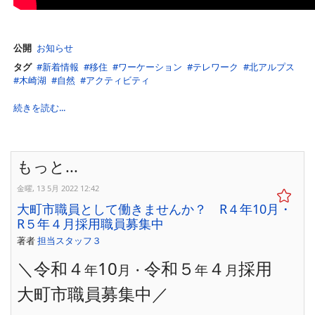
公開
お知らせ
タグ
新着情報
移住
ワーケーション
テレワーク
北アルプス
木崎湖
自然
アクティビティ
続きを読む...
もっと...
金曜, 13 5月 2022 12:42
大町市職員として働きませんか？ R４年10月・
R５年４月採用職員募集中
著者
担当スタッフ３
＼令和４
10
令和５
４
採用
年
月・
年
月
大町市職員募集中／