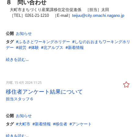
８ 問い合わせ
大町市まちづくり産業課移住定住促進係
［担当］太田
［TEL］0261-21-1210 ［E-mail］
teijuu@city.omachi.nagano.jp
公開
お知らせ
タグ
ふるさとワーキングホリデー
しなのおおまちワーキングホリ
デー
就労
体験
北アルプス
新着情報
続きを読む...
月曜, 15 4月 2024 11:25
移住者アンケート結果について
担当スタッフ６
公開
お知らせ
タグ
大町市
新着情報
移住者
アンケート
続きを読む...