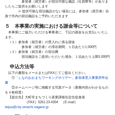
参加者（就労者）
が宿泊可能な施設（社員寮等）がありま
したらご提供をお願いします
※ 提供可能な宿泊施設がない場合には、参加者（就労者）自
身で市内の宿泊施設をご予約いただきます
５ 本事業の実施における謝金等について
本事業にご協力いただける事業者に、下記の謝金をお支払いいたし
ます。
（１）
参加者（就労者）
の受入れに係る謝金
参加者（就労者）
の滞在期間、１日あたり1,000円
（２）
参加者（就労者）
の宿泊費
宿泊施設をご提供いただいた場合、１泊あたり上限5,000円
申込方法等
以下の書類をメールまたはFAXにてご提出ください。
①
「しなのおおまちワーキングホリデー」参加者受入事業所申込
書
②ホームページ等に掲載する写真データ（業務内容がわかるもの
を４枚程度）
【提出先】大町市まちづくり産業課移住定住促進係
［FAX］0261-23-4304 ［E-mail］
teijuu@city.omachi.nagano.jp