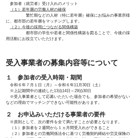
参加者（就労者）受け入れのメリット
（１）若年層の労働人材の確保
繁忙期などの人材（特に若年層）確保にお悩みの事業所様
に、都市部の若年層をマッチングします。
（２）今後の採用につながる関係構築
都市部の学生や若者と関係性構築を図ることで、今後の採
用活動にお役立ていただけます。
受入事業者の募集内容等について
１ 参加者の受入時期・期間
令和６年７月１日（月）～令和６年11月30日（土）
※上記期間中の連続した13泊14日～29泊30日
※受入事業者として応募いただいた場合でも、参加者の希望がない
などの理由でマッチングできない可能性があります。
２ お申込みいただける事業者の要件
※原則として、次の要件を全て満たすことが必要となります。
（１）
参加者を２週間から１ヵ月間受入れができること
（２）参加者との労働関係法令に基づく労働契約締結や労災保険の