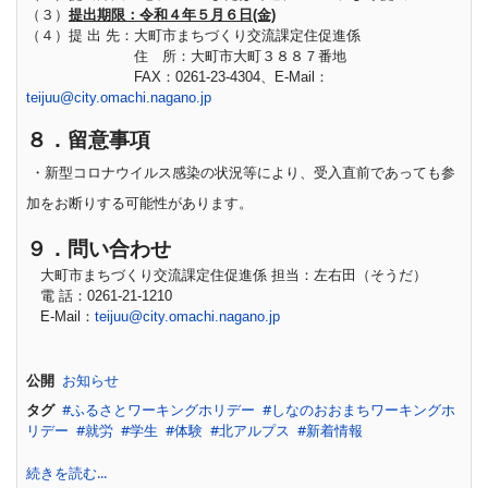
（３）
提出期限：令和４年５月６日
(金)
（４）提 出 先：大町市まちづくり交流課定住促進係
住 所：大町市大町３８８７番地
FAX：0261-23-4304、E-Mail：
teijuu@city.omachi.nagano.jp
８．留意事項
・新型コロナウイルス感染の状況等により、受入直前であっても参
加をお断りする可能性があります。
９
．問い合わせ
大町市まちづくり交流課定住促進係 担当：左右田（そうだ）
電 話：0261-21-1210
E-Mail：
teijuu@city.omachi.nagano.jp
公開
お知らせ
タグ
ふるさとワーキングホリデー
しなのおおまちワーキングホ
リデー
就労
学生
体験
北アルプス
新着情報
続きを読む...