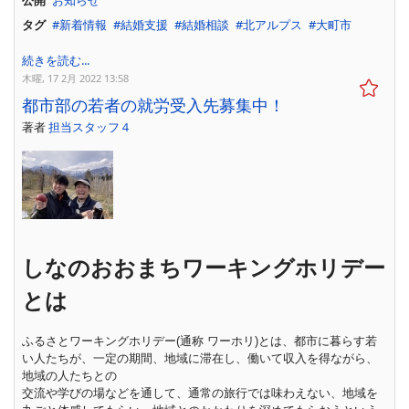
タグ
新着情報
結婚支援
結婚相談
北アルプス
大町市
続きを読む...
木曜, 17 2月 2022 13:58
都市部の若者の就労受入先募集中！
著者
担当スタッフ４
しなのおおまちワーキングホリデー
とは
ふるさとワーキングホリデー(通称 ワーホリ)とは、都市に暮らす若
い人たちが、一定の期間、地域に滞在し、働いて収入を得ながら、
地域の人たちとの
交流や学びの場などを通して、通常の旅行では味わえない、地域を