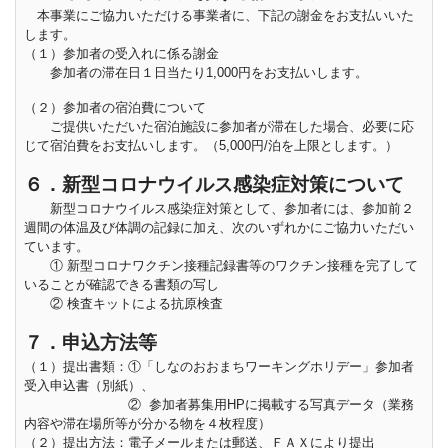
本事業にご協力いただける事業者に、下記の謝金をお支払いいた
します。
（１）参加者の受入れに係る謝金
参加者の滞在日１日当たり1,000円をお支払いします。
（２）参加者の宿泊費について
ご提供いただいた宿泊施設に参加者が滞在した場合、必要に応
じて宿泊費をお支払いします。（5,000円/泊を上限とします。）
６．新型コロナウイルス感染症対策について
新型コロナウイルス感染症対策として、参加者には、参加前２
週間の体温及び体調の記録に加え、次のいずれかにご協力いただい
ています。
① 新型コロナワクチン接種記録書等のワクチン接種を完了して
いることが確認できる書類の写し
② 検査キットによる抗原検査
７．申込方法等
（１）提出書類：①「しなのおおまちワーキングホリデー」参加者
受入申込書（別紙）、
② 参加者募集用HPに掲載する写真データ（業務
内容や滞在場所等が分かる物を４枚程度）
（２）提出方法：電子メールまたは郵送、ＦＡＸにより提出