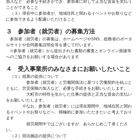
加入など、必要な手続きができ、参加者に対して正当な賃金を支払う
ことができること
（３）滞在中に参加者が、地域住民と関わるイベントやお祭りなど
に参加できるよう配慮いただけること
３ 参加者（就労者）の募集方法
参加者（就労者）の募集は、ホームページやSNS、総務省のポータ
ルサイトや合同募集説明会等を通じて行います。
※
参加者（就労者）
から提出された書類の審査とオンライン面接等
へのご協力をお願いする場合があります
４ 受入事業所のみなさまにお願いしたいこと
（１）就業の提供について
参加者（就労者）
と労働関係法に基づく労働契約を結ぶと
ともに、労災保険の加入など、必要な手続きをお願いいたします。
大町市の特性を生かした仕事の提供と正当な賃金の支払い
をお願いいたします。
※なお、
参加者（就労者）
には滞在期間中、地域住民と関わ
るイベントやお祭りなどへ、積極的に参加いただきたいと考えており
ます
就労期間中ではございますが、あらかじめご了承くださ
い。
（２）宿泊施設の提供について