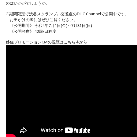
のはいかがでしょうか。
※期間限定で渋谷スクランブル交差点のDHC Channelで公開中です。
お出かけの際にはぜひご覧ください。
《公開期間》 令和4年7月1日(金)～7月31日(日)
《公開頻度》 40回/日程度
移住プロモーションCMの視聴はこちら↓から