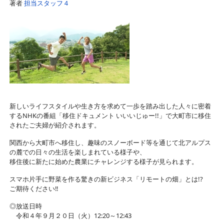
著者
担当スタッフ４
新しいライフスタイルや生き方を求めて一歩を踏み出した人々に密着
するNHKの番組「移住ドキュメント いいいじゅー!!」で大町市に移住
されたご夫婦が紹介されます。
関西から大町市へ移住し、趣味のスノーボード等を通じて北アルプス
の麓での日々の生活を楽しまれている様子や、
移住後に新たに始めた農業にチャレンジする様子が見られます。
スマホ片手に野菜を作る驚きの新ビジネス「リモートの畑」とは!?
ご期待ください‼
◎放送日時
令和４年９月２０日（火）12:20～12:43