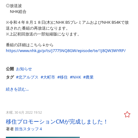
◎放送波
NHK総合
※令和４年８月１８日(木)にNHK BSプレミアムおよびNHK BS4Kで放
送された番組の再放送になります。
※上記初回放送の一部短縮版になります。
番組の詳細はこちら↓から
https://www.nhk.jp/p/ts/J7775NQ8GW/episode/te/1J8QW3WYRP/
公開
お知らせ
タグ
北アルプス
大町市
移住
NHK
農業
続きを読む...
木曜, 30 6月 2022 19:52
移住プロモーションCMが完成しました！
著者
担当スタッフ４