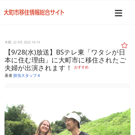
Nav
木曜, 22 9月 2022 16:14
【9/28(水)放送】BSテレ東「ワタシが日
本に住む理由」に大町市に移住されたご
夫婦が出演されます！
おすすめ
著者
担当スタッフ４