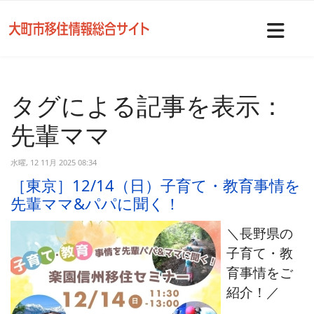
Nav
タグによる記事を表示：
先輩ママ
水曜, 12 11月 2025 08:34
［東京］12/14（日）子育て・教育事情を
先輩ママ&パパに聞く！
＼長野県の
子育て・教
育事情をご
紹介！／