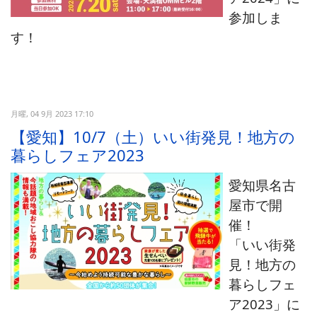
参加しま
す！
月曜, 04 9月 2023 17:10
【愛知】10/7（土）いい街発見！地方の
暮らしフェア2023
愛知県名古
屋市で開
催！
「いい街発
見！地方の
暮らしフェ
ア2023」に