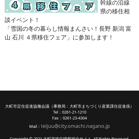
幹線の沿線
県の移住相
談イベント！
「雪国の冬の暮らし情報まんさい！長野 新潟 富
山 石川 ４県移住フェア」に参加します！
大町市定住促進協働会議（事務局：大町市まちづくり産業課住促進係）
Tel：0261-21-1210
Fax：0261-23-4304
teijuu@city.omachi.nagano
.jp
Mail：
Copyright © 2021 大町市移住情報総合サイト. All Rights Reserved.