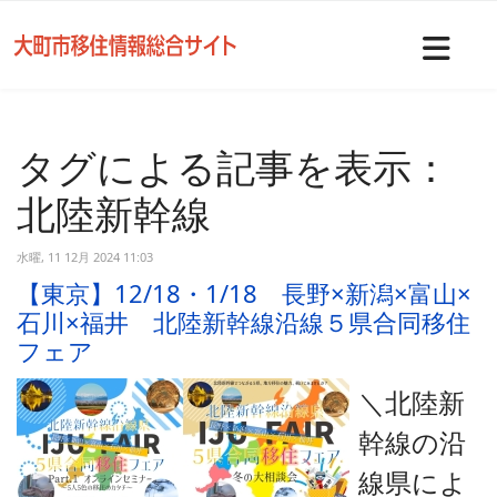
Nav
タグによる記事を表示：
北陸新幹線
水曜, 11 12月 2024 11:03
【東京】12/18・1/18 長野×新潟×富山×
石川×福井 北陸新幹線沿線５県合同移住
フェア
＼北陸新
幹線の沿
線県によ