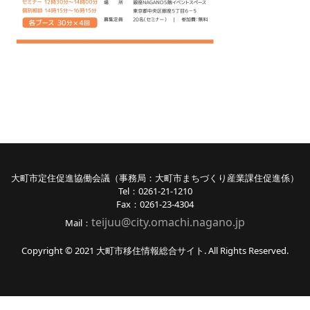
大町市定住促進協働会議（事務局：大町市まちづくり産業課住促進係）
Tel：0261-21-1210
Fax：0261-23-4304
teijuu@city.omachi.nagano
.jp
Mail：
Copyright © 2021 大町市移住情報総合サイト. All Rights Reserved.