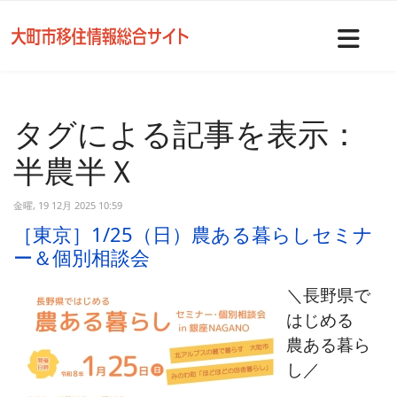
Nav
タグによる記事を表示：
半農半Ｘ
金曜, 19 12月 2025 10:59
［東京］1/25（日）農ある暮らしセミナ
ー＆個別相談会
＼長野県で
はじめる
農ある暮ら
し／