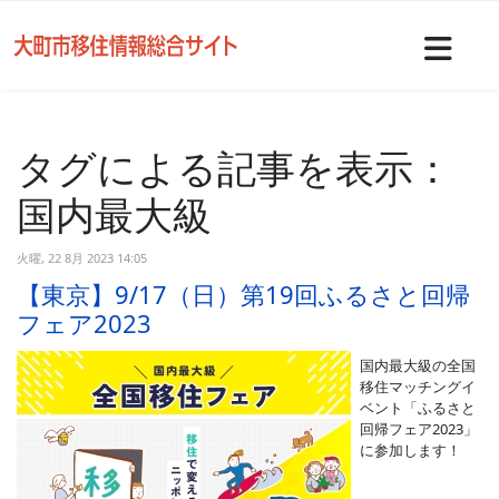
Nav
タグによる記事を表示：
国内最大級
火曜, 22 8月 2023 14:05
【東京】9/17（日）第19回ふるさと回帰
フェア2023
国内最大級の全国
移住マッチングイ
ベント「ふるさと
回帰フェア2023」
に参加します！