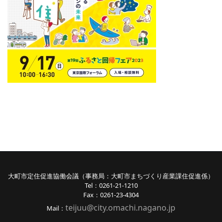
大町市定住促進協働会議（事務局：大町市まちづくり産業課住促進係）
Tel：0261-21-1210
Fax：0261-23-4304
teijuu@city.omachi.nagano
.jp
Mail：