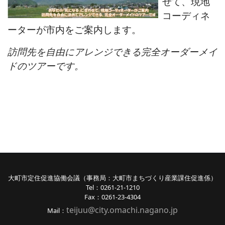
せて、現地
コーディネ
ーターが市内をご案内します。
訪問先を自由にアレンジできる完全オーダーメイ
ドのツアーです。
大町市定住促進協働会議（事務局：大町市まちづくり産業課住促進係）
Tel：0261-21-1210
Fax：0261-23-4304
teijuu@city.omachi.nagano
.jp
Mail：