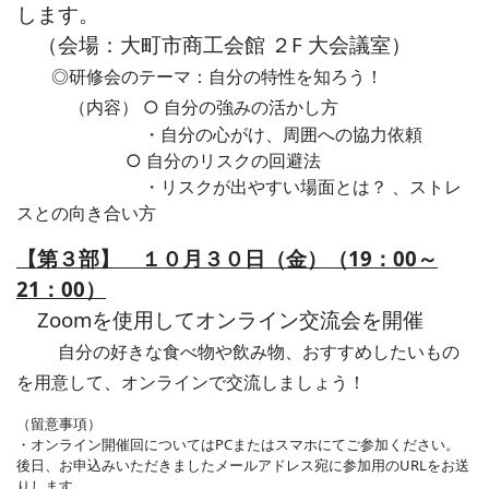
します。
（会場：
大町市商工会館 ２F 大会議室）
◎研修会の
テーマ：自分の特性を知ろう！
（内容）
○ 自分の強みの活かし方
・自分の心がけ、周囲への協力依頼
○ 自分のリスクの回避法
・リスクが出やすい場面とは？ 、ストレ
スとの向き合い方
【第３部】 １０月３０日（金）（19：00～
21：00）
Zoomを使用してオンライン交流会を開催
自分の好きな食べ物や飲み物、おすすめしたいもの
を
用意して、オンラインで交流しましょう！
（留意事項）
・オンライン開催回についてはPCまたはスマホにてご参加ください。
後日、お申込みいただきましたメールアドレス宛に参加用のURLをお送
りします。