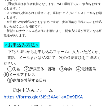
（通信費等は参加者負担となります。Wi-Fi環境下でのご参加をおすす
めします。）
・スマホから参加される場合には、事前にアプリのインストールをお願
いします。
・全日程へのお申込みがおすすめですが、参加可能な日程のみにお申込
みいただくことも可能です。
・新型コロナウィルス感染症の影響により、開催方法等が変更になる可
能性があります。
＜お申込み方法＞
下記のURLからお申し込みフォームに入力いただくか、
電話、メールまたはFAXにて、次の必要事項をご連絡く
ださい。
①氏名 ②所属団体・部署 ③年齢 ④電話番号
⑤メールアドレス
⑥参加を希望する日程
◎お申込みフォーム
https://forms.gle/3iSt3XAe1aADx9EKA