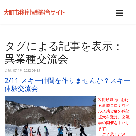
Nav
タグによる記事を表示：
異業種交流会
金曜, 07 1月 2022 09:15
2/11 スキー仲間を作りませんか？スキー
体験交流会
※長野県内におけ
る新型コロナウイ
ルス感染症の感染
拡大を受け、交流
会の開催を中止し
ます。
ご了承くださ