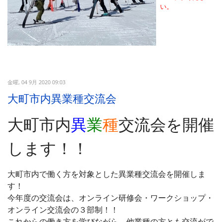
い。
金曜, 04 9月 2020 09:03
大町市内異業種交流会
大町市内
異
業
種
交流会を開催
します！！
大町市内で働く方を対象とした異業種交流会を開催しま
す！
今年度の交流会は、オンライン研修会・ワークショップ・
オンライン交流会の３部制！！
これからの働き方を学びながら、他業種の方とも交流がで