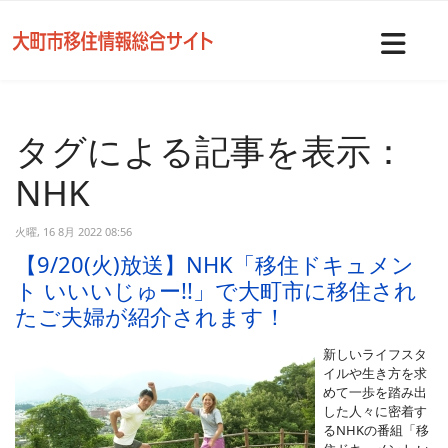
Nav
タグによる記事を表示：
NHK
火曜, 16 8月 2022 08:56
【9/20(火)放送】NHK「移住ドキュメン
ト いいいじゅー!!」で大町市に移住され
たご夫婦が紹介されます！
新しいライフスタ
イルや生き方を求
めて一歩を踏み出
した人々に密着す
るNHKの番組「移