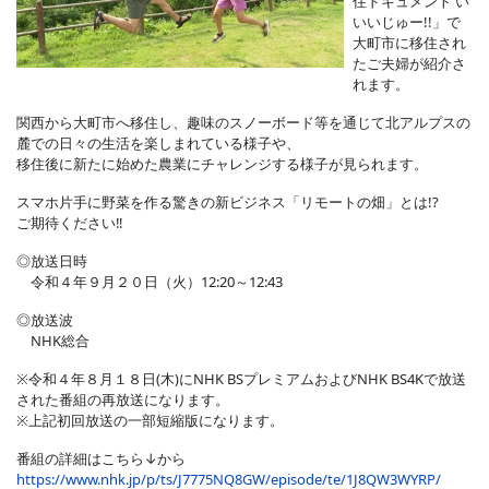
住ドキュメント い
いいじゅー!!」で
大町市に移住され
たご夫婦が紹介さ
れます。
関西から大町市へ移住し、趣味のスノーボード等を通じて北アルプスの
麓での日々の生活を楽しまれている様子や、
移住後に新たに始めた農業にチャレンジする様子が見られます。
スマホ片手に野菜を作る驚きの新ビジネス「リモートの畑」とは!?
ご期待ください‼
◎放送日時
令和４年９月２０日（火）12:20～12:43
◎放送波
NHK総合
※令和４年８月１８日(木)にNHK BSプレミアムおよびNHK BS4Kで放送
された番組の再放送になります。
※上記初回放送の一部短縮版になります。
番組の詳細はこちら↓から
https://www.nhk.jp/p/ts/J7775NQ8GW/episode/te/1J8QW3WYRP/