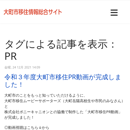
Nav
タグによる記事を表示：
PR
金曜, 24 12月 2021 14:09
令和３年度大町市移住PR動画が完成しま
した！
大町市のことをもっと知っていただけるように、
大町市移住ムービーサポーターズ（大町岳陽高校生や市民のみなさん）
と
株式会社ポニーキャニオンとの協働で制作した「大町市移住PR動画」
が完成しました！
◎動画視聴はこちら↓から