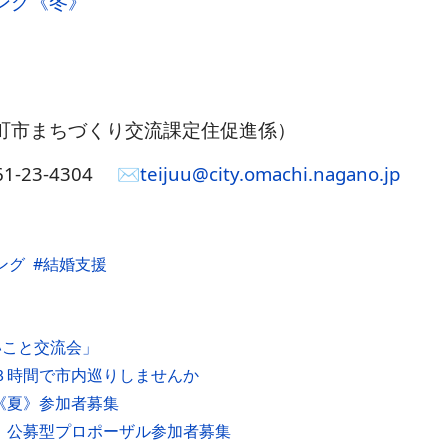
ング《冬》
町市まちづくり交流課定住促進係）
1-23-4304 ✉
teijuu@city.omachi.nagano.jp
ング
結婚支援
いこと交流会」
３時間で市内巡りしませんか
《夏》参加者募集
 公募型プロポーザル参加者募集