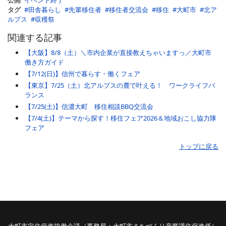
タグ
田舎暮らし
先輩移住者
移住者交流会
移住
大町市
北ア
ルプス
収穫祭
関連する記事
【大阪】8/8（土）＼市内企業が直接教えちゃいますっ／大町市
働き方ガイド
【7/12(日)】信州で暮らす・働くフェア
【東京】7/25（土）北アルプスの麓で叶える！ ワークライフバ
ランス
【7/25(土)】信濃大町 移住相談BBQ交流会
【7/4(土)】テーマから探す！移住フェア2026＆地域おこし協力隊
フェア
トップに戻る
大町市定住促進協働会議（事務局：大町市まちづくり産業課住促進係）