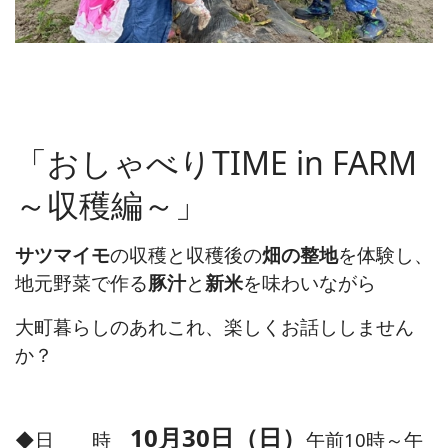
「おしゃべりTIME in FARM
～収穫編～」
サツマイモ
の収穫と収穫後の
畑の整地
を体験し、
地元野菜で作る
豚汁
と
新米
を味わいながら
大町暮らしのあれこれ、楽しくお話ししません
か？
10月30日（日）
◆日 時
午前10時～午