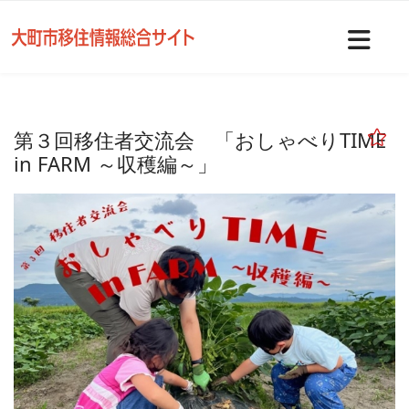
Nav
第３回移住者交流会 「おしゃべりTIME
in FARM ～収穫編～」