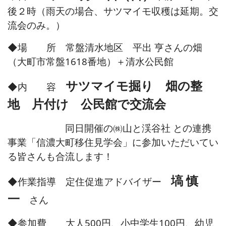
後２時（雨天の場合、サツマイモ収穫は延期。交
流会のみ。）
◆場 所 常盤清水地区 平出 亨さんの畑
（大町市常盤1618番地）＋清水公民館
サツマイモ掘り 畑の整
◆内 容
地 片付け
公民館で交流会
同日開催の㈱山と渓谷社 との連携
事業「信濃大町移住見学会」に参加いただいてい
る皆さんも
合流します！
塙 慎
◆作業指導 定住促進アドバイザー
一
さん
◆参加費 大人500円、小中学生100円、幼児