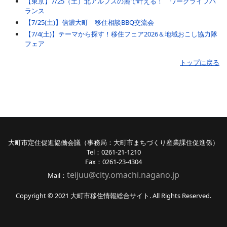
【東京】7/25（土）北アルプスの麓で叶える！ ワークライフバ
ランス
【7/25(土)】信濃大町 移住相談BBQ交流会
【7/4(土)】テーマから探す！移住フェア2026＆地域おこし協力隊
フェア
トップに戻る
大町市定住促進協働会議（事務局：大町市まちづくり産業課住促進係）
Tel：0261-21-1210
Fax：0261-23-4304
teijuu@city.omachi.nagano
.jp
Mail：
Copyright © 2021 大町市移住情報総合サイト. All Rights Reserved.