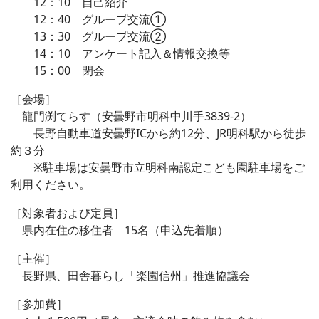
12：10 自己紹介
12：40 グループ交流①
13：30 グループ交流②
14：10 アンケート記入＆情報交換等
15：00 閉会
［会場］
龍門渕てらす（安曇野市明科中川手3839-2）
長野自動車道安曇野ICから約12分、JR明科駅から徒歩
約３分
※駐車場は安曇野市立明科南認定こども園駐車場をご
利用ください。
［対象者および定員］
県内在住の移住者 15名（申込先着順）
［主催］
長野県、田舎暮らし「楽園信州」推進協議会
［参加費］