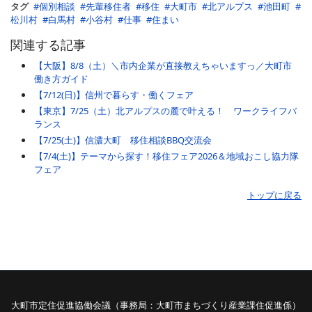
タグ
個別相談
先輩移住者
移住
大町市
北アルプス
池田町
松川村
白馬村
小谷村
仕事
住まい
関連する記事
【大阪】8/8（土）＼市内企業が直接教えちゃいますっ／大町市
働き方ガイド
【7/12(日)】信州で暮らす・働くフェア
【東京】7/25（土）北アルプスの麓で叶える！ ワークライフバ
ランス
【7/25(土)】信濃大町 移住相談BBQ交流会
【7/4(土)】テーマから探す！移住フェア2026＆地域おこし協力隊
フェア
トップに戻る
大町市定住促進協働会議（事務局：大町市まちづくり産業課住促進係）