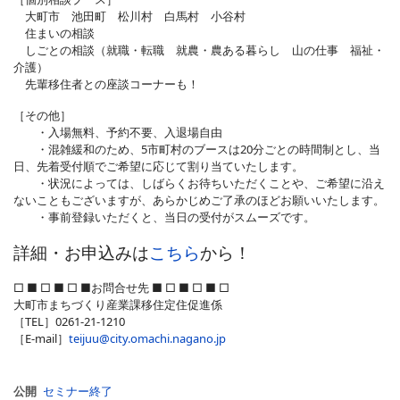
大町市 池田町 松川村 白馬村 小谷村
住まいの相談
しごとの相談（就職・転職 就農・農ある暮らし 山の仕事 福祉・
介護）
先輩移住者との座談コーナーも！
［その他］
・入場無料、予約不要、入退場自由
・混雑緩和のため、5市町村のブースは20分ごとの時間制とし、当
日、先着受付順でご希望に応じて割り当ていたします。
・状況によっては、しばらくお待ちいただくことや、ご希望に沿え
ないこともございますが、あらかじめご了承のほどお願いいたします。
・事前登録いただくと、当日の受付がスムーズです。
詳細・お申込みは
こちら
から！
□ ■ □ ■ □ ■お問合せ先 ■ □ ■ □ ■ □
大町市まちづくり産業課移住定住促進係
［TEL］0261-21-1210
［E-mail］
teijuu@city.omachi.nagano.jp
公開
セミナー終了