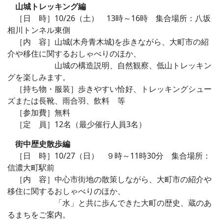
山城トレッキング編
［日 時］10/26（土） 13時～16時 集合場所：八坂
相川トンネル東側
［内 容］山城(木舟青木城)を歩きながら、大町市の紹
介や移住に関するおしゃべりのほか、
山城の構造説明、自然観察、低山トレッキン
グを楽しみます。
［持ち物・服装］歩きやすい恰好、トレッキングシュー
ズまたは長靴、雨合羽、飲料 等
［参加費］無料
［定 員］12名（最少催行人員3名）
街中歴史散歩編
［日 時］10/27（日） ９時～11時30分 集合場所：
信濃大町駅前
［内 容］中心市街地の散策しながら、大町市の紹介や
移住に関するおしゃべりのほか、
「水」と共に歩んできた大町の歴史、蔵のあ
るまちをご案内。