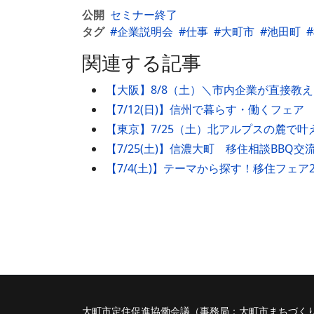
公開
セミナー終了
タグ
企業説明会
仕事
大町市
池田町
関連する記事
【大阪】8/8（土）＼市内企業が直接教
【7/12(日)】信州で暮らす・働くフェア
【東京】7/25（土）北アルプスの麓で
【7/25(土)】信濃大町 移住相談BBQ交
【7/4(土)】テーマから探す！移住フェア
大町市定住促進協働会議（事務局：大町市まちづく