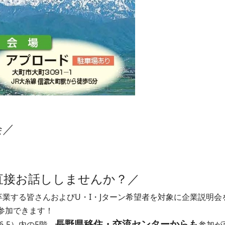
会
／
直接お話ししませんか？
／
業する皆さんおよびU・I・Jターン希望者を対象に企業説明会
参加できます！
長野県移住・交流センターからも
6-5）内の5階、
参加が