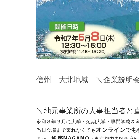
信州 大北地域 ＼企業説明
＼地元事業所の人事担当者と
令和８年３月に大学・短期大学・専門学校を卒
オンラインでも
当日会場まで来れなくても
銀座NAGANO
また、
（東京都中央区銀座5-