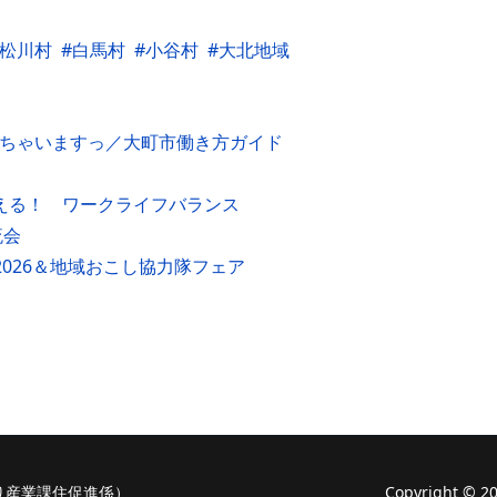
松川村
白馬村
小谷村
大北地域
えちゃいますっ／大町市働き方ガイド
叶える！ ワークライフバランス
流会
2026＆地域おこし協力隊フェア
り産業課住促進係）
Copyright ©