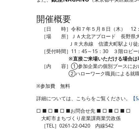
開催概要
［日 時］令和７年５月８日（木） 12：3
［場 所］ＪＡ大北アプロード 長野県大町市
ＪＲ大糸線 信濃大町駅より徒歩
［受付時間］11：45～15：30 ３階ロビ
※直接ご来場いただける場合は
［内 容］①参加企業の個別ブースにおい
②ハローワーク職員による就職相
※参加費 無料
詳細については、こちらをご覧ください。
【
□ ■ □ ■ □ ■お問合せ先 ■ □ ■ □ ■ □
大町市まちづくり産業課商業労政係
［TEL］0261-22-0420 内線542