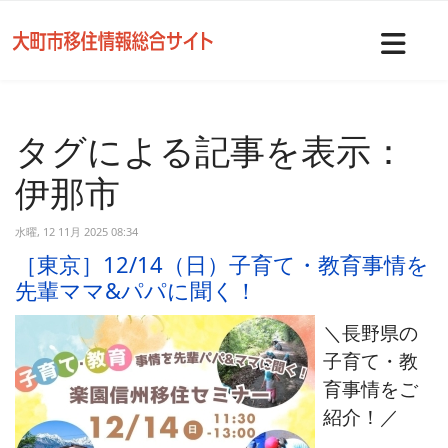
Nav
タグによる記事を表示：
伊那市
水曜, 12 11月 2025 08:34
［東京］12/14（日）子育て・教育事情を
先輩ママ&パパに聞く！
＼長野県の
子育て・教
育事情をご
紹介！／