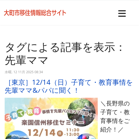
Nav
タグによる記事を表示：
先輩ママ
水曜, 12 11月 2025 08:34
［東京］12/14（日）子育て・教育事情を
先輩ママ&パパに聞く！
＼長野県の
子育て・教
育事情をご
紹介！／