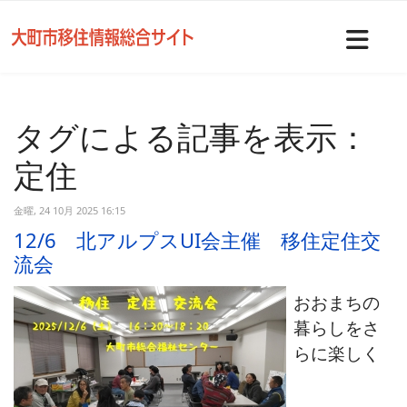
Nav
タグによる記事を表示：
定住
金曜, 24 10月 2025 16:15
12/6 北アルプスUI会主催 移住定住交
流会
おおまちの
暮らしをさ
らに楽しく