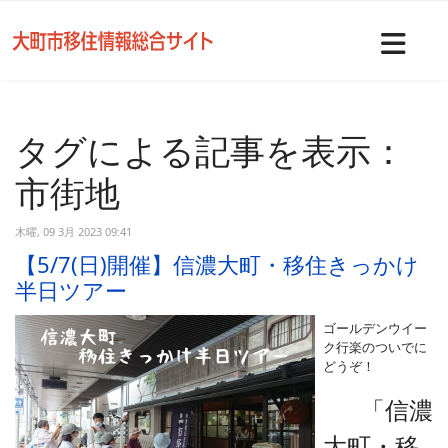
Nav
タグによる記事を表示：
市街地
木曜, 09 3月 2023 09:41
【5/7(日)開催】信濃大町・移住きっかけ
半日ツアー
ゴールデンウイー
ク行楽のついでに
どうぞ！
「信濃
大町・移