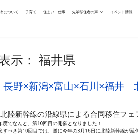
市について
子育て
住まい・仕事
先輩移住者の声
イベント情報
表示： 福井県
18 長野×新潟×富山×石川×福
＼北陸新幹線の沿線県による合同移住フェ
年度でなんと、第10回目の開催となりました！
念すべき第10回目では、遂に今年の3月16日に北陸新幹線が延