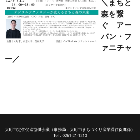
＼まちと
森を繋
ぐ アー
バン・フ
ァニチャ
ー／
大町市定住促進協働会議（事務局：大町市まちづくり産業課住促進係）
Tel：0261-21-1210