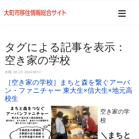
Nav
タグによる記事を表示：
空き家の学校
木曜, 08 2月 2024 08:51
［空き家の学校］まちと森を繋ぐアーバ
ン・ファニチャー 東大生×信大生×地元高
校生
空き家の学
校
＼まちと