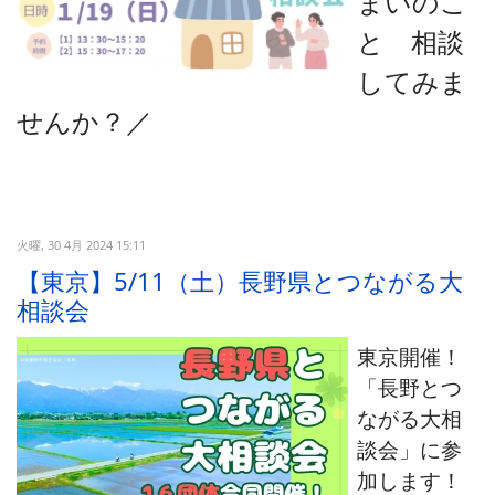
まいのこ
と 相談
してみま
せんか？
／
火曜, 30 4月 2024 15:11
【東京】5/11（土）長野県とつながる大
相談会
東京開催！
「長野とつ
ながる大相
談会」に参
加します！