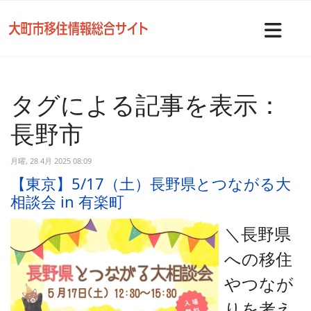
Nav
タグによる記事を表示：
長野市
月曜, 28 4月 2025 08:09
【東京】5/17（土）長野県とつながる大
相談会 in 有楽町
＼長野県
への移住
やつなが
りを考え