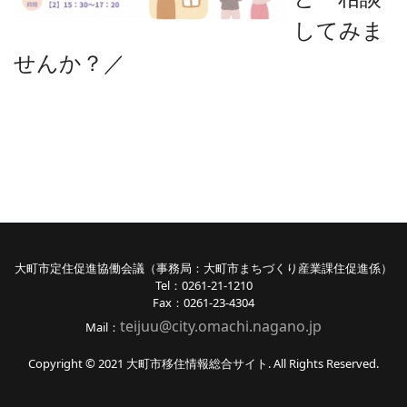
してみま
せんか？
／
大町市定住促進協働会議（事務局：大町市まちづくり産業課住促進係）
Tel：0261-21-1210
Fax：0261-23-4304
teijuu@city.omachi.nagano
.jp
Mail：
Copyright © 2021 大町市移住情報総合サイト. All Rights Reserved.