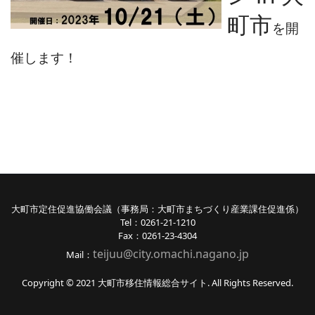
町市
を開
催します！
大町市定住促進協働会議（事務局：大町市まちづくり産業課住促進係）
Tel：0261-21-1210
Fax：0261-23-4304
teijuu@city.omachi.nagano
.jp
Mail：
Copyright © 2021 大町市移住情報総合サイト. All Rights Reserved.