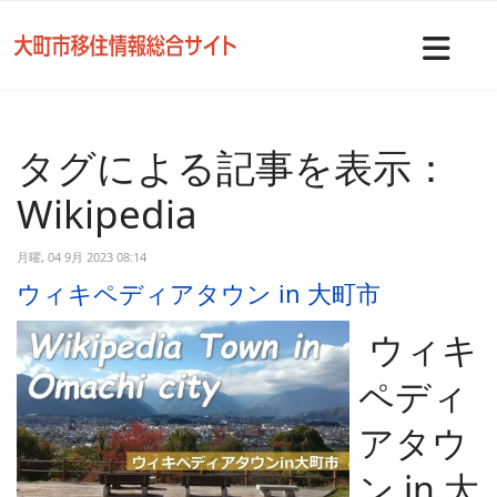
Nav
タグによる記事を表示：
Wikipedia
月曜, 04 9月 2023 08:14
ウィキペディアタウン in 大町市
ウィキ
ペディ
アタウ
ン in 大