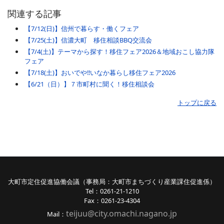
関連する記事
【7/12(日)】信州で暮らす・働くフェア
【7/25(土)】信濃大町 移住相談BBQ交流会
【7/4(土)】テーマから探す！移住フェア2026＆地域おこし協力隊
フェア
【7/18(土)】おいでや‼いなか暮らし移住フェア2026
【6/21（日）】７市町村に聞く！移住相談会
トップに戻る
大町市定住促進協働会議（事務局：大町市まちづくり産業課住促進係）
Tel：0261-21-1210
Fax：0261-23-4304
teijuu@city.omachi.nagano
.jp
Mail：