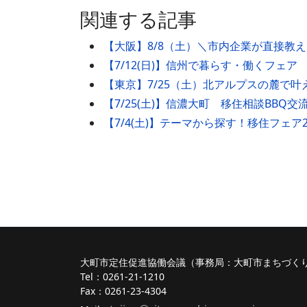
関連する記事
【大阪】8/8（土）＼市内企業が直接教
【7/12(日)】信州で暮らす・働くフェア
【東京】7/25（土）北アルプスの麓で
【7/25(土)】信濃大町 移住相談BBQ交
【7/4(土)】テーマから探す！移住フェア
大町市定住促進協働会議（事務局：大町市まちづく
Tel：0261-21-1210
Fax：0261-23-4304