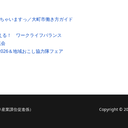
えちゃいますっ／大町市働き方ガイド
叶える！ ワークライフバランス
流会
2026＆地域おこし協力隊フェア
り産業課住促進係）
Copyright ©