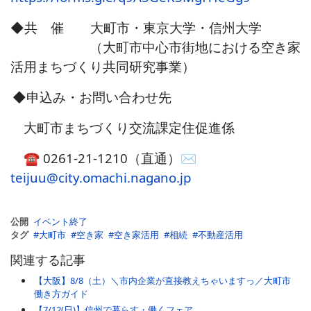
◆共
催 大町市・東京大学・信州大学
（大町市中心市街地における空き家
活用まちづくり共同研究事業）
◆申込み・お問い合わせ先
大町市まちづくり交流課定住促進係
☎ 0261-21-1210（直通）✉
teijuu@city.omachi.nagano.jp
公開
イベント終了
タグ
大町市
空き家
空き家活用
相続
不動産活用
関連する記事
【大阪】8/8（土）＼市内企業が直接教えちゃいますっ／大町市
働き方ガイド
【7/12(日)】信州で暮らす・働くフェア