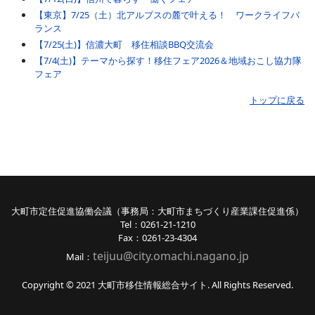
【東京】7/25（土）北アルプスの麓で叶える！ ワークライフバ
ランス
【7/25(土)】信濃大町 移住相談BBQ交流会
【7/4(土)】テーマから探す！移住フェア2026＆地域おこし協力隊
フェア
トップに戻る
大町市定住促進協働会議（事務局：大町市まちづくり産業課住促進係）
Tel：0261-21-1210
Fax：0261-23-4304
teijuu@city.omachi.nagano
.jp
Mail：
Copyright © 2021 大町市移住情報総合サイト. All Rights Reserved.