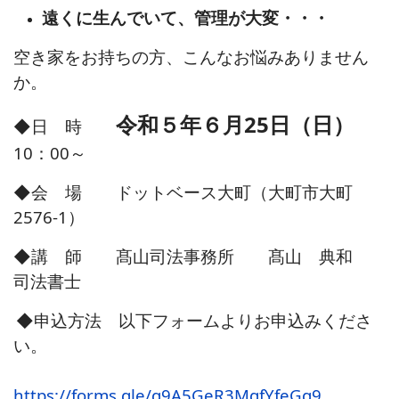
遠くに生んでいて、管理が大変・・・
空き家をお持ちの方、こんなお悩みありません
か。
令和５年６月25日（日）
◆日 時
10：00～
◆会 場 ドットベース大町（大町市大町
2576-1）
◆講 師 髙山司法事務所 髙山 典和
司法書士
◆申込方法 以下
フォームよりお申込みくださ
い。
https://forms.gle/q9A5GeR3MgfYfeGg9