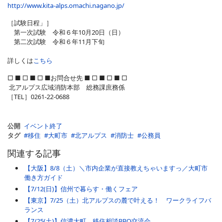
http://www.kita-alps.omachi.nagano.jp/
［試験日程」］
第一次試験 令和６年10月20日（日）
第二次試験 令和６年11月下旬
詳しくは
こちら
□ ■ □ ■ □ ■お問合せ先 ■ □ ■ □ ■ □
北アルプス広域消防本部 総務課庶務係
［TEL］0261-22-0688
公開
イベント終了
タグ
移住
大町市
北アルプス
消防士
公務員
関連する記事
【大阪】8/8（土）＼市内企業が直接教えちゃいますっ／大町市
働き方ガイド
【7/12(日)】信州で暮らす・働くフェア
【東京】7/25（土）北アルプスの麓で叶える！ ワークライフバ
ランス
【7/25(土)】信濃大町 移住相談BBQ交流会