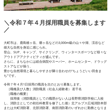
＼令和７年４月採用職員を募集します
／
大町市は、鹿島槍ヶ岳、爺ヶ岳などの3,000m級の山々や湖、渓谷など
雄大な自然を身近に感じられ、
登山、SUP、キャンプ、サイクリング、ウィンタースポーツなど様々な
アウトドアアクティビティが盛んです。
さらに、まちなかには総合病院やスーパー、ホームセンター、ドラッグ
ストアなどが揃う、
豊かな自然環境と暮らしやすさが隣り合わせの“ちょうどいい田舎ま
ち”です。
令和７年４月1日採用の職員を次のとおり募集します。
［職種及び人数］消防職員（社会人経験者） 若干名
［職種の概要］
採用後（消防職員としての職歴がない人は長野県消防学校に入校
し、消防士としての初任科教育を修了した後）北アルプス広域消防本部
または大町消防署、北部消防署、南部消防署のいずれかに勤務となりま