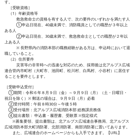
す。
［受験資格］
（1）年齢資格等
救急救命士の資格を有する人で、次の要件のいずれかを満たす人
①申込日現在、40歳未満で、消防職員としての職歴が３年以上
ある人
②申込日現在、30歳未満で、救急救命士としての職歴が２年以
上ある人
※ 長野県内の消防本部の職務経験がある方は、申込時において退
職していること。
（2）住所要件
災害等の非常時への迅速な対応のため、採用後は北アルプス広域
連合管内市町村（大町市、池田町、松川村、白馬村、小谷村）に居住す
ることを要件とします。
［受験申込受付］
①期間：令和６年８月９日（金）～９月９日（月）（土・日曜日・
祝日を除く）※ 郵送の場合は、９月９日（月）必着
②受付時間：午前８時30分～午後５時
③受付場所：北アルプス広域消防本部 総務課庶務係
④提出書類： 申込書・履歴書、受験票 ※指定様式
※募集要領、提出書類は、北アルプス広域連合事務局、北アルプス
広域消防本部大町消防署、北部消防署、南部消防署に置いてあります。
また、広域連合のホームページからも入手できます。【URL】