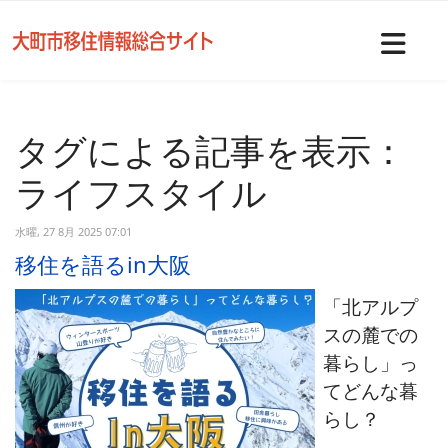
Nav
タグによる記事を表示：
ライフスタイル
水曜, 27 8月 2025 07:01
移住を語るin大阪
「北アルプ
スの麓での
暮らし」っ
てどんな暮
らし？