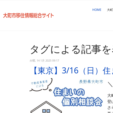
HOME
大町
タグによる記事を
火曜, 14 1月 2025 09:17
【東京】3/16（日）
＼
大
登
さ