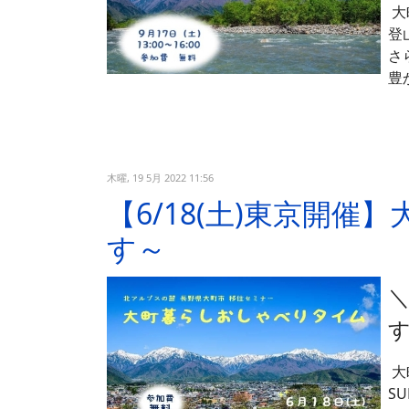
大
登
さ
豊
木曜, 19 5月 2022 11:56
【6/18(土)東京開
す～
大
S