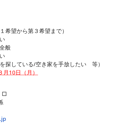
希望から第３希望まで）
い
全般
い
探している/空き家を手放したい 等）
３月10日（月）
 □
係
.jp