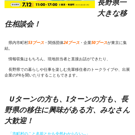
長野県一
大きな移
住相談会！
県内市町村
53ブース
・関係団体
24ブース
・企業
50ブース
が東京に集
結。
情報収集はもちろん、現地担当者と直接お話ができたり、
長野県での暮らしや仕事を楽しむ先輩移住者のトークライブや、出展
企業のPRを聞いたりすることもできます。
Uターンの方も、Iターンの方も、長
野県の移住に興味がある方、みなさん
大歓迎！
「市町村のこと名前とかも全然わからない…」