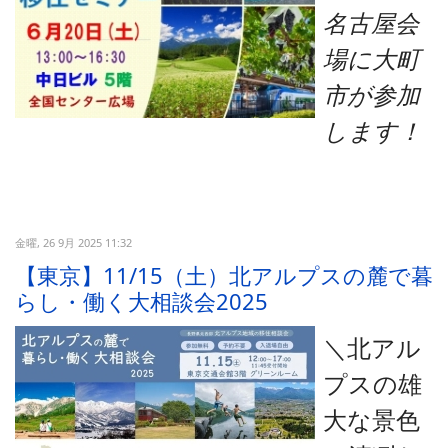
名古屋会
場に大町
市が参加
します！
金曜, 26 9月 2025 11:32
【東京】11/15（土）北アルプスの麓で暮
らし・働く大相談会2025
＼北アル
プスの雄
大な景色