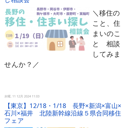
＼移住の
こと、住
まいのこ
と 相談
してみま
せんか？
／
水曜, 11 12月 2024 11:03
【東京】12/18・1/18 長野×新潟×富山×
石川×福井 北陸新幹線沿線５県合同移住
フェア