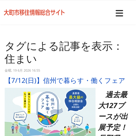
Nav
タグによる記事を表示：
住まい
金曜, 19 6月 2026 16:55
【7/12(日)】信州で暮らす・働くフェア
過去最
大127ブ
ース
が出
展予定！