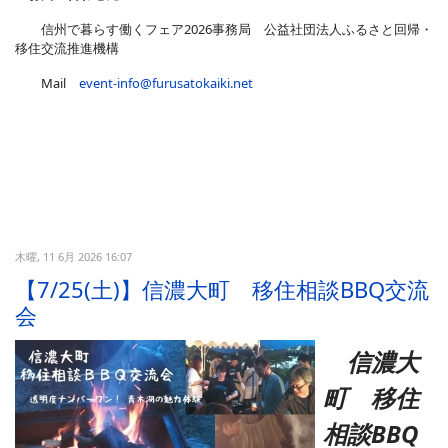
信州で暮らす働くフェア2026事務局 公益社団法人ふるさと回帰・
移住交流推進機構
Mail
event-info@furusatokaiki.net
木曜, 11 6月 2026 16:07
【7/25(土)】信濃大町 移住相談BBQ交流
会
信濃大
町 移住
相談BBQ