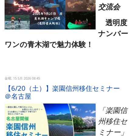
交流会
透明度
ナンバー
ワンの青木湖で魅力体験！
金曜, 15 5月 2026 08:45
【6/20（土）】楽園信州移住セミナー
＠名古屋
「楽園信
州移住セ
ミナー」