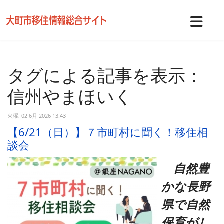
Nav
タグによる記事を表示：
信州やまほいく
火曜, 02 6月 2026 13:43
【6/21（日）】７市町村に聞く！移住相
談会
自然豊
かな長野
県で自然
保育がし