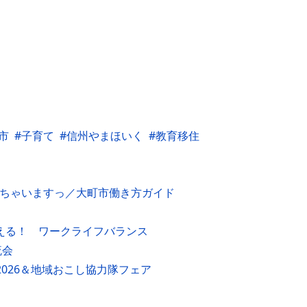
市
子育て
信州やまほいく
教育移住
えちゃいますっ／大町市働き方ガイド
叶える！ ワークライフバランス
流会
2026＆地域おこし協力隊フェア