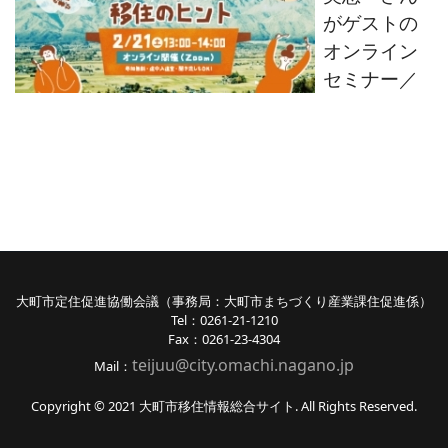
がゲストの
オンライン
セミナー
／
大町市定住促進協働会議（事務局：大町市まちづくり産業課住促進係）
Tel：0261-21-1210
Fax：0261-23-4304
teijuu@city.omachi.nagano
.jp
Mail：
Copyright © 2021 大町市移住情報総合サイト. All Rights Reserved.