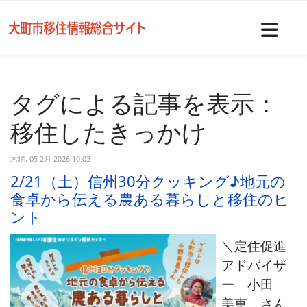
Nav
タグによる記事を表示：
移住したきっかけ
木曜, 05 2月 2026 10:03
2/21（土）信州30分クッキング♪地元の
食卓から伝える農ある暮らしと移住のヒ
ント
＼定住促進
アドバイザ
ー 小田
美恵 さん