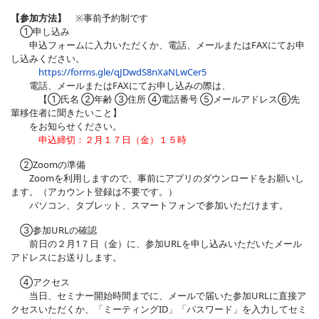
【参加方法】
※事前予約制です
①申し込み
申込フォームに入力いただくか、電話、メールまたはFAXにてお申
し込みください。
https://forms.gle/qJDwdS8nXaNLwCer5
電話、メールまたはFAXにてお申し込みの際は、
【①氏名 ②年齢 ③住所 ④電話番号 ⑤メールアドレス⑥先
輩移住者に聞きたいこと】
をお知らせください。
申込締切：２月１７日（金）１５時
②Zoomの準備
Zoomを利用しますので、事前にアプリのダウンロードをお願いし
ます。（アカウント登録は不要です。）
パソコン、タブレット、スマートフォンで参加いただけます。
③参加URLの確認
前日の２月1７日（金）に、参加URLを申し込みいただいたメール
アドレスにお送りします。
④アクセス
当日、セミナー開始時間までに、メールで届いた参加URLに直接ア
クセスいただくか、「ミーティングID」「パスワード」を入力してセミ