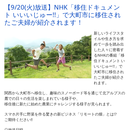
【9/20(火)放送】NHK「移住ドキュメン
ト いいいじゅー!!」で大町市に移住され
たご夫婦が紹介されます！
新しいライフスタ
イルや生き方を求
めて一歩を踏み出
した人々に密着す
るNHKの番組「移
住ドキュメント い
いいじゅー!!」で
大町市に移住され
たご夫婦が紹介さ
れます。
関西から大町市へ移住し、趣味のスノーボード等を通じて北アルプスの
麓での日々の生活を楽しまれている様子や、
移住後に新たに始めた農業にチャレンジする様子が見られます。
スマホ片手に野菜を作る驚きの新ビジネス「リモートの畑」とは!?
ご期待ください‼
◎放送日時