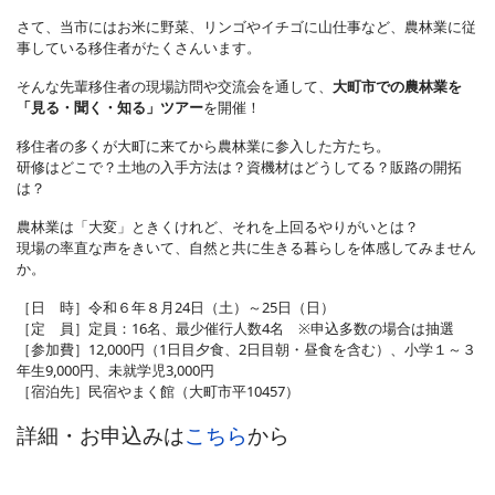
さて、当市にはお米に野菜、リンゴやイチゴに山仕事など、農林業に従
事している移住者がたくさんいます。
そんな先輩移住者の現場訪問や交流会を通して、
大町市での農林業を
「見る・聞く・知る」ツアー
を開催！
移住者の多くが大町に来てから農林業に参入した方たち。
研修はどこで？土地の入手方法は？資機材はどうしてる？販路の開拓
は？
農林業は「大変」ときくけれど、それを上回るやりがいとは？
現場の率直な声をきいて、自然と共に生きる暮らしを体感してみません
か。
［日 時］令和６年８月24日（土）～25日（日）
［定 員］定員：16名、最少催行人数4名 ※申込多数の場合は抽選
［参加費］12,000円（1日目夕食、2日目朝・昼食を含む）、小学１～３
年生9,000円、未就学児3,000円
［宿泊先］民宿やまく館（大町市平10457）
詳細・お申込みは
こちら
から