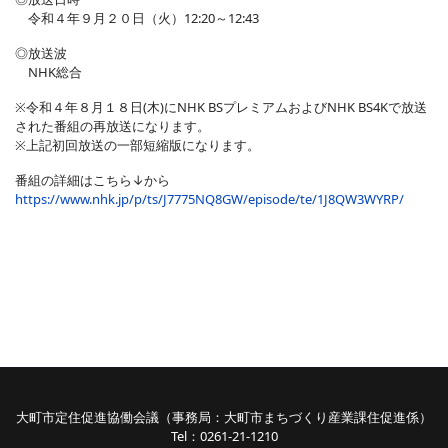
令和４年９月２０日（火）12:20～12:43
◎放送波
NHK総合
※令和４年８月１８日(木)にNHK BSプレミアムおよびNHK BS4Kで放送
された番組の再放送になります。
※上記初回放送の一部短縮版になります。
番組の詳細はこちら↓から
https://www.nhk.jp/p/ts/J7775NQ8GW/episode/te/1J8QW3WYRP/
大町市定住促進協働会議（事務局：大町市まちづくり産業課住促進係）
Tel：0261-21-1210