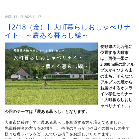
金曜, 13 1月 2023 14:17
【2/18（金）】大町暮らしおしゃべりナ
イト ～農ある暮らし編～
長野県の北西部に
位置する大町市
は、西側一帯に
3,000ｍ級の北アル
プスがそびえる山
のまち。そんな北
アルプスの麓から
お届けするオンラ
イン移住セミナー
「大町暮らしおし
ゃべりナイト」。
今回のテーマは「農ある暮らし」となります。
大町市に移住して、農ある暮らしを希望する方が増えてきました。
先輩移住者の方々をお招きし、移住のきっかけや日々の暮らしの中で
様々な農ライフを楽しんでいる様子をお話しいただきます。