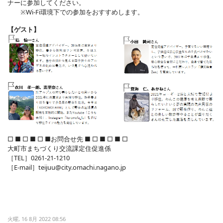
ナーに参加してください。
※Wi-Fi環境下での参加をおすすめします。
【ゲスト】
□ ■ □ ■ □ ■お問合せ先 ■ □ ■ □ ■ □
大町市まちづくり交流課定住促進係
［TEL］0261-21-1210
［E-mail］
teijuu@city.omachi.nagano.jp
火曜, 16 8月 2022 08:56