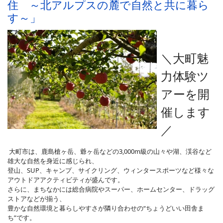
住 ～北アルプスの麓で自然と共に暮ら
す～」
＼大町魅
力体験ツ
アー
を開
催します
／
大町市は、鹿島槍ヶ岳、爺ヶ岳などの3,000m級の山々や湖、渓谷など
雄大な自然を身近に感じられ、
登山、SUP、キャンプ、サイクリング、ウィンタースポーツなど様々な
アウトドアアクティビティが盛んです。
さらに、まちなかには総合病院やスーパー、ホームセンター、ドラッグ
ストアなどが揃う、
豊かな自然環境と暮らしやすさが隣り合わせの“ちょうどいい田舎ま
ち”です。