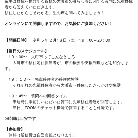
後半は移住を検討する皆様の大町市の暮らし等に関する質問に先輩移住
者から答えていただきます。
移住したからこそわかる、生の声を聞いてみましょう！
オンラインにて開催しますので、お気軽にご参加ください！
【開催日時】
令和５年２月1８日（土）1９：00～20：30
【当日のスケジュール】
1９：00〜 大町市ってこんなところ
大町市の移住定住担当者が、市の概要や支援制度などを紹介しま
す。
1９：１０〜 先輩移住者の移住体験談
それぞれの先輩移住者から大町市へ移住したきっかけや生活
1９：45〜 質問への回答タイム
申込時に事前にいただいた質問に先輩移住者達が回答します。
当日、ZOOMのチャット機能で質問することも可能です。
※時間は目安です
【参加費】
無料（通信費は自己負担となります）