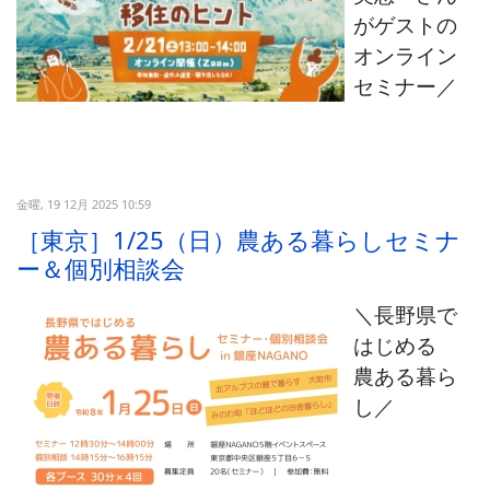
がゲストの
オンライン
セミナー
／
金曜, 19 12月 2025 10:59
［東京］1/25（日）農ある暮らしセミナ
ー＆個別相談会
＼長野県で
はじめる
農ある暮ら
し／