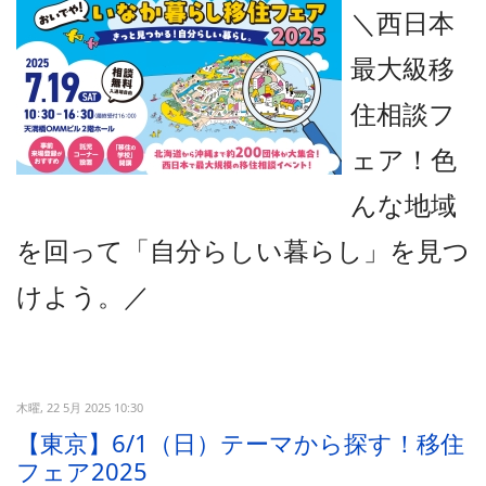
＼西日本
最大級移
住相談フ
ェア！色
んな地域
を回って「自分らしい暮らし」を見つ
けよう。
／
木曜, 22 5月 2025 10:30
【東京】6/1（日）テーマから探す！移住
フェア2025