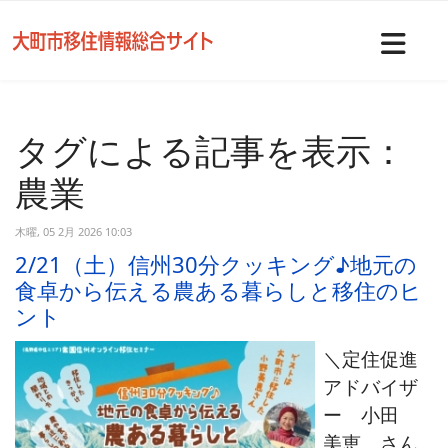
Nav
タグによる記事を表示：
農業
木曜, 05 2月 2026 10:03
2/21（土）信州30分クッキング♪地元の
食卓から伝える農ある暮らしと移住のヒ
ント
＼定住促進
アドバイザ
ー 小田
美恵 さん