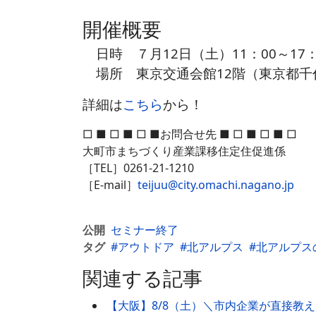
開催概要
日時 ７月12日（土）11：00～17：
場所 東京交通会館12階（東京都千代田
詳細は
こちら
から！
□ ■ □ ■ □ ■お問合せ先 ■ □ ■ □ ■ □
大町市まちづくり産業課移住定住促進係
［TEL］0261-21-1210
［E-mail］
teijuu@city.omachi.nagano.jp
公開
セミナー終了
タグ
アウトドア
北アルプス
北アルプス
関連する記事
【大阪】8/8（土）＼市内企業が直接教