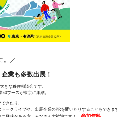
に。
／
！企業も多数出展！
番大きな移住相談会です。
業50ブースが東京に集結。
ができたり、
のトークライブや、出展企業のPRを聞いたりすることもできま
参加無料
移住に興味がある方、みなさん大歓迎です！