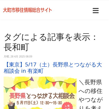
Nav
タグによる記事を表示：
長和町
月曜, 28 4月 2025 08:09
【東京】5/17（土）長野県とつながる大
相談会 in 有楽町
＼長野県
への移住
やつなが
りを考え