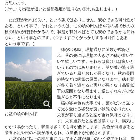
と思います。
(それより出穂が遅いと登熟温度が足りない恐れも生じます。)
ただ穂が出れば良い、という訳ではありません。安心できる可能性が
ある、という事で、それというのは、この頃の田んぼや稲の姿で秋の収
穫の結果がほぼわかるので、状態が良ければとても安心できるかも知れ
ない、という事なのです。(つまりすごくがっかりする可能性もある、
という事です。)
穂が出る時、理想通りに茎数が確保さ
れ、茎の先には理想の大きさの穂が着いて
いて欲しいです。それらは多ければ良いと
いうものではありません。茎や葉が繁り過
ぎていると風とおしが悪くなり、秋の長雨
の時などは病気の原因となります。穂も実
が多く着き過ぎると実りが悪くなり品質低
下の原因となり得ます。逆にそれらが少な
過ぎると不作になります。
稲の姿や色も大事です。葉がピンと立っ
て光を受ける姿勢が良い状態でありたい。
お盆の頃の田んぼ
栄養が有り過ぎると葉が垂れ気味となりま
す。栄養過多だと葉色は濃くなり、病気に
かかり易かったり、収量は多くても味が低下します。葉色が薄過ぎると
栄養不足や根の不調が考えられ、収量低下が心配されます。
お盆の頃に以上の様な事について田んぼが満足のいく姿であれば、春