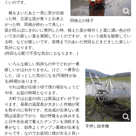
くいのです。
種をまいたあと一斉に芽が出揃
った時、立派な苗が青々と出来上
田植えの様子
がった時、田植が終わって美しい
苗が田んぼにきれいに整列した時、植えた苗が根付くと葉に濃い色が付
いて次の新しい葉を展開していくのですが、そういう成長を観察してい
る時、などが嬉しいです。収穫までのあいだ何回もどきどきした楽しい
気分になります。
(何回も心配で不安な気分にもなります。)
いろんな嬉しい気持ちの中でどれが一番
嬉しいかはわかりません。けど、一番安心
した、ほっとした気分になる(可能性があ
る)時期があります。
それは穂が出揃う頃で僕の場合ちょうど
今頃、お盆の時期となります。
大町ではお盆の頃には夜温はずい分下が
ります。昼夜の温度差が大きいと作物が実
を熟すのに有利です。光合成が出来ない夜
間は温度が下がり、稲が呼吸をお休みする
と日中光合成で蓄えたデンプンを消耗する
手押し除草機
事がなく、効率よくデンプン蓄積が出来る
からです。なのでお盆頃に穂が出ると良い