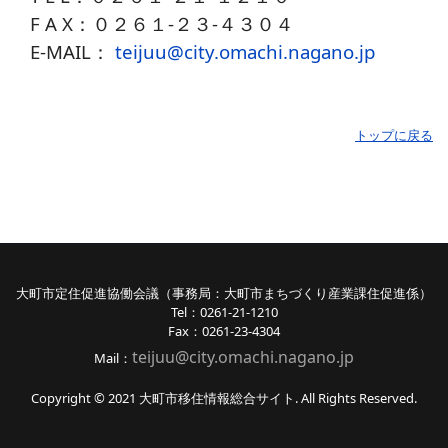
F A X：０２６１-２３-４３０４
E-MAIL：
teijuu@city.omachi.nagano.jp
トップに戻る
大町市定住促進協働会議（事務局：大町市まちづくり産業課住促進係）
Tel：0261-21-1210
Fax：0261-23-4304
teijuu@city.omachi.nagano
.jp
Mail：
Copyright © 2021 大町市移住情報総合サイト. All Rights Reserved.