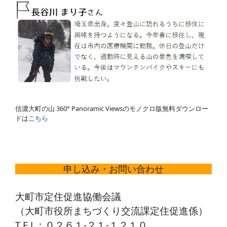
信濃大町の山 360° Panoramic Viewsのモノクロ版無料ダウンロー
ドは
こちら
申し込み・お問い合わせ
大町市定住促進協働会議
（大町市役所まちづくり交流課定住促進係）
T E L：０２６１-２１-１２１０