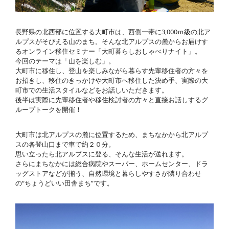
長野県の北西部に位置する大町市は、西側一帯に3,000ｍ級の北ア
ルプスがそびえる山のまち。そんな北アルプスの麓からお届けす
るオンライン移住セミナー「大町暮らしおしゃべりナイト」。
今回のテーマは「山を楽しむ」。
大町市に移住し、登山を楽しみながら暮らす先輩移住者の方々を
お招きし、移住のきっかけや大町市へ移住した決め手、実際の大
町市での生活スタイルなどをお話しいただきます。
後半は実際に先輩移住者や移住検討者の方々と直接お話しするグ
ループトークを開催！
大町市は北アルプスの麓に位置するため、まちなかから北アルプ
スの各登山口まで車で約２０分。
思い立ったら北アルプスに登る、そんな生活が送れます。
さらにまちなかには総合病院やスーパー、ホームセンター、ドラ
ッグストアなどが揃う、自然環境と暮らしやすさが隣り合わせ
の“ちょうどいい田舎まち”です。