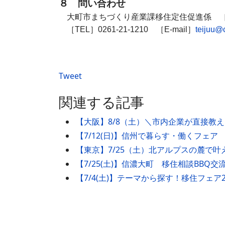
８ 問い合わせ
大町市まちづくり産業課移住定住促進係
［
［TEL］0261-21-1210 ［E-mail］
teijuu@
Tweet
関連する記事
【大阪】8/8（土）＼市内企業が直接教
【7/12(日)】信州で暮らす・働くフェア
【東京】7/25（土）北アルプスの麓で
【7/25(土)】信濃大町 移住相談BBQ交
【7/4(土)】テーマから探す！移住フェア