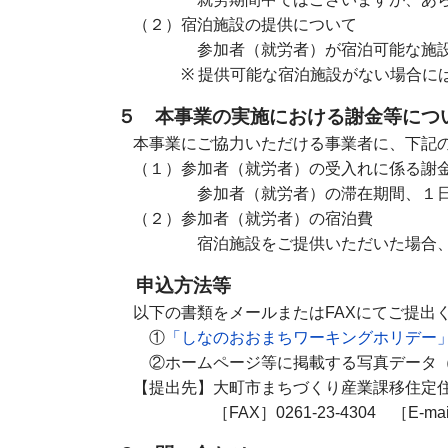
（２）宿泊施設の提供について
参加者（就労者）
が宿泊可能な施
※ 提供可能な宿泊施設がない場合には、
５ 本事業の実施における謝金等につ
本事業にご協力いただける事業者に、下記の
（１）
参加者（就労者）
の受入れに係る謝
参加者（就労者）
の滞在期間、１日あ
（２）
参加者（就労者）
の宿泊費
宿泊施設をご提供いただいた場合、１泊あ
申込方法等
以下の書類をメールまたはFAXにてご提出
①
「しなのおおまちワーキングホリデー
②ホームページ等に掲載する写真データ（
【提出先】大町市まちづくり産業課移住定
［FAX］0261-23-4304 ［E-mai