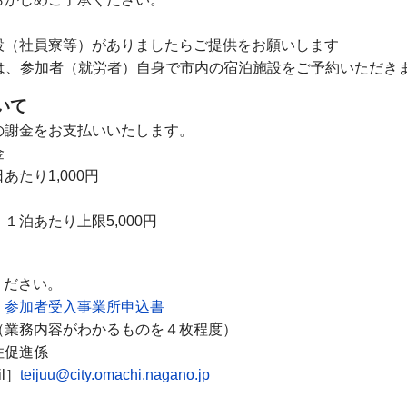
設（社員寮等）がありましたらご提供をお願いします
参加者（就労者）自身で市内の宿泊施設をご予約いただき
いて
謝金をお支払いいたします。
金
たり1,000円
たり上限5,000円
ください。
」参加者受入事業所申込書
業務内容がわかるものを４枚程度）
住促進係
l］
teijuu@city.omachi.nagano.jp