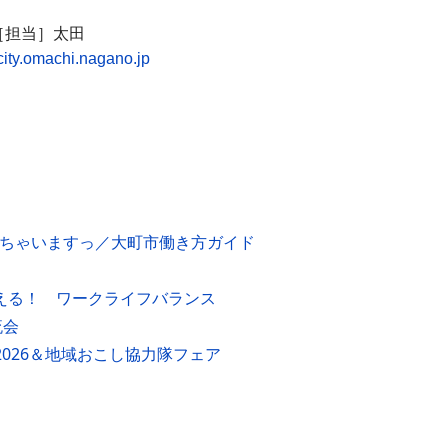
担当］太田
city.omachi.nagano.jp
えちゃいますっ／大町市働き方ガイド
叶える！ ワークライフバランス
流会
2026＆地域おこし協力隊フェア