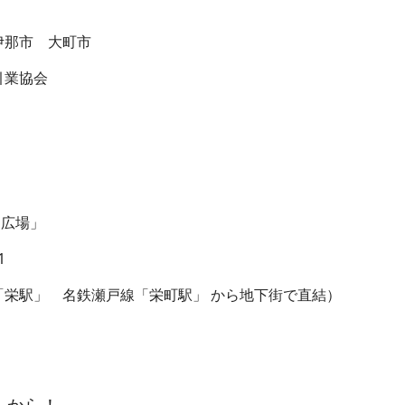
那市 大町市
業協会
広場」
1
名鉄瀬戸線「栄町駅」 から地下街で直結）
から！