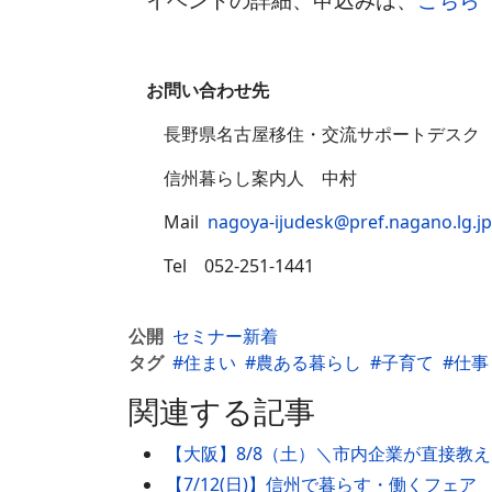
お問い合わせ先
長野県名古屋移住・交流サポートデスク
信州暮らし案内人 中村
Mail
nagoya-ijudesk@pref.nagano.lg.jp
Tel 052-251-1441
公開
セミナー新着
タグ
住まい
農ある暮らし
子育て
仕事
関連する記事
【大阪】8/8（土）＼市内企業が直接教
【7/12(日)】信州で暮らす・働くフェア