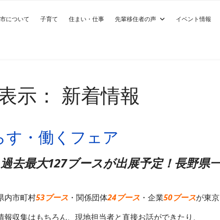
市について
子育て
住まい・仕事
先輩移住者の声
イベント情報
表示： 新着情報
暮らす・働くフェア
過去最大127ブース
が出展予定！長野県
内市町村
53ブース
・関係団体
24ブース
・企業
50ブース
が東京
報収集はもちろん、現地担当者と直接お話ができたり、