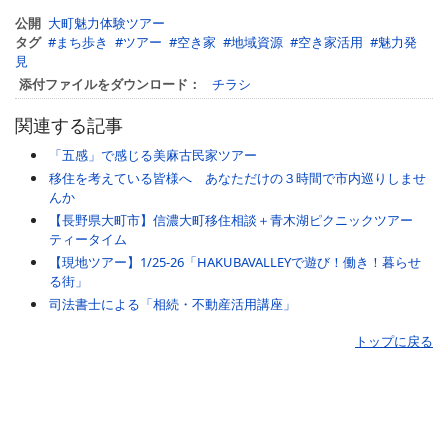
公開
大町魅力体験ツアー
タグ
まち歩き
ツアー
空き家
地域資源
空き家活用
魅力発
見
添付ファイルをダウンロード：
チラシ
関連する記事
「五感」で感じる美麻古民家ツアー
移住を考えている皆様へ あなただけの３時間で市内巡りしませ
んか
【長野県大町市】信濃大町移住相談＋青木湖ピクニックツアー
ティータイム
【現地ツアー】1/25‐26「HAKUBAVALLEYで遊び！働き！暮らせ
る街」
司法書士による「相続・不動産活用講座」
トップに戻る