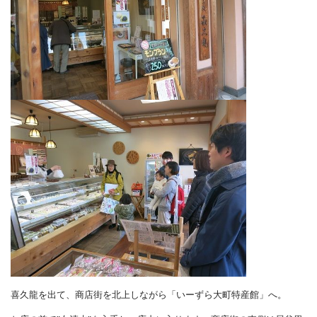
喜久龍を出て、商店街を北上しながら「いーずら大町特産館」へ。