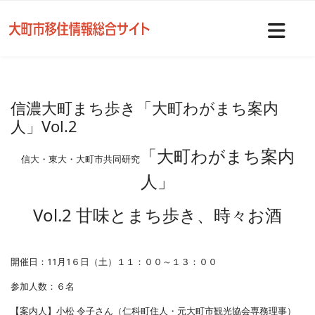
Nav
信濃大町まち歩き「大町わがまち案内
人」Vol.2
「大町わがまち案内
信大・東大・大町市共同研究
人」
Vol.2 甘味とまち歩き、時々お酒
開催日：11月1６日（土）１１：００～１３：００
参加人数：６名
【案内人】小松 令子さん（仁科町住人・元大町市観光協会専務理事）