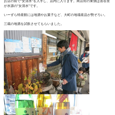
お店の前で”女清水”を入手し、店内に入ります。商店街の東側は居谷里
が水源の”女清水”です。
いーずら特産館には地酒やお菓子など、大町の地場産品が勢ぞろい。
三蔵の地酒を試飲させてもらいました。