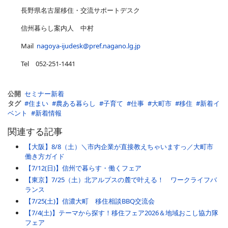
長野県名古屋移住・交流サポートデスク
信州暮らし案内人 中村
Mail
nagoya-ijudesk@pref.nagano.lg.jp
Tel 052-251-1441
公開
セミナー新着
タグ
住まい
農ある暮らし
子育て
仕事
大町市
移住
新着イ
ベント
新着情報
関連する記事
【大阪】8/8（土）＼市内企業が直接教えちゃいますっ／大町市
働き方ガイド
【7/12(日)】信州で暮らす・働くフェア
【東京】7/25（土）北アルプスの麓で叶える！ ワークライフバ
ランス
【7/25(土)】信濃大町 移住相談BBQ交流会
【7/4(土)】テーマから探す！移住フェア2026＆地域おこし協力隊
フェア